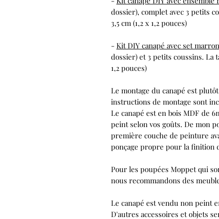
-
Kit canapé DIY avec ensemble 
dossier), complet avec 3 petits cou
3,5 cm (1,2 x 1,2 pouces)
-
Kit DIY canapé avec set marro
dossier) et 3 petits coussins. La ta
1,2 pouces)
Le montage du canapé est plutôt
instructions de montage sont inc
Le canapé est en bois MDF de 6m
peint selon vos goûts. De mon poi
première couche de peinture
av
ponçage propre pour la finition d
Pour les poupées Moppet qui sont
nous recommandons des meubles 
Le canapé est vendu
non peint
en
D'autres accessoires et objets s