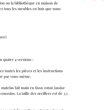
alon ou la bibliothèque en maison de
43 mm (1,69 pouc
z tous les meubles en bois que nous
Poids net
: envir
Matériaux
: Fab
bois est naturel,
présenter quelqu
Matériel nécess
élastiques, peint
uce)
Livré à plat pour
Les traces de br
au processus de 
 quatre 4 versions :
lors de la mise e
Engagés dans un
ez toutes les pièces et les instructions
harmonie avec la
apé par vous-même.
pas utiliser de 
mais des produit
:
matelas fait main en tissu coton (assise
Ne convient pas
coussins. La taille des oreillers est de 3,5
(3 ans)