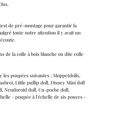
clus.
test de pré-montage pour garantir la
algré toute notre attention il y avait un
écoute.
 de la colle à bois blanche ou dite colle
ec les poupées suivantes :
Moppetdolls,
asbro), Little pullip doll, Disney Mini doll
l, Nendoroid doll, Cu-poche doll,
helle - poupée à l'échelle de six pouces -