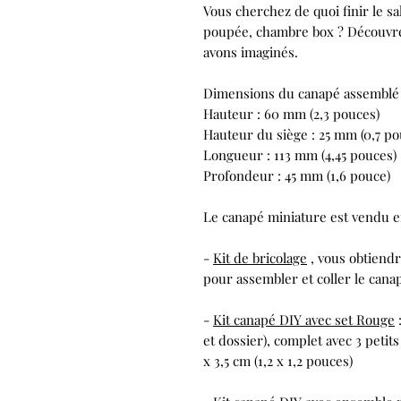
Vous cherchez de quoi finir le s
poupée, chambre box ? Découvre
avons imaginés.
Dimensions du canapé assemblé
Hauteur : 60 mm (2,3 pouces)
Hauteur du siège : 25 mm (0,7 po
Longueur : 113 mm (4,45 pouces)
Profondeur : 45 mm (1,6 pouce)
Le canapé miniature est vendu en
-
Kit de bricolage
, vous obtiendr
pour assembler et coller le can
-
Kit canapé DIY avec set Rouge
et dossier), complet avec 3 petits 
x 3,5 cm (1,2 x 1,2 pouces)