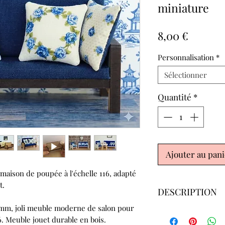
miniature
Prix
8,00 €
Personnalisation
*
Sélectionner
Quantité
*
Ajouter au pan
maison de poupée à l'échelle 116, adapté
t.
DESCRIPTION
mm, joli meuble moderne de salon pour
Dimensions du 
6. Meuble jouet durable en bois.
pouces), Longueu