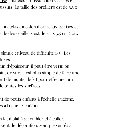
rose
:
matelas en tissu coton (assises et
ssins. La taille des oreillers est de 3,5 x
n
:
matelas en coton à carreaux (assises et
ille des oreillers est de 3,5 x 3,5 cm (1,2 x
 simple :
niveau de difficulté 1/5
. Les
luses.
m d'épaisseur, il peut être verni ou
nt de vue, il est plus simple de faire une
ant
de monter le kit pour effectuer un
e toutes les surfaces.
 de petits enfants à l'échelle 1/12ème,
à l'échelle 1/16ème.
 kit à plat à assembler et à coller.
ervent de décoration, sont présentés à