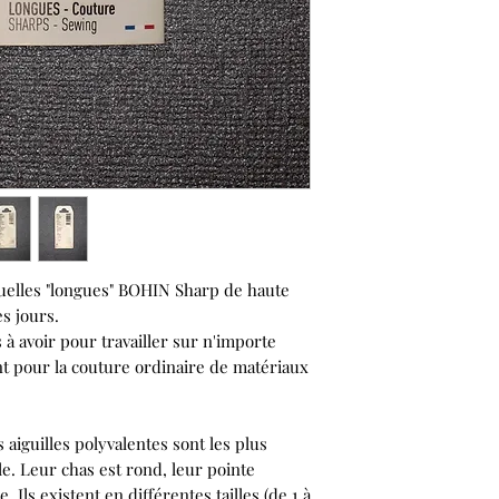
MATÉRIAUX
: Acie
DÉTAILS
:
- Polissage excepti
incomparable
- Pointe fine pour 
- Sécurité maximale
rupture, flexion m
QUALITE
: Ces aig
dans l'usine norma
depuis 1833.
nuelles "longues" BOHIN Sharp de
haute
es jours.
s à avoir pour travailler sur n'importe
ont pour la couture ordinaire de matériaux
 aiguilles polyvalentes sont les plus
le. Leur chas est rond, leur pointe
Ils existent en différentes tailles (de 1 à