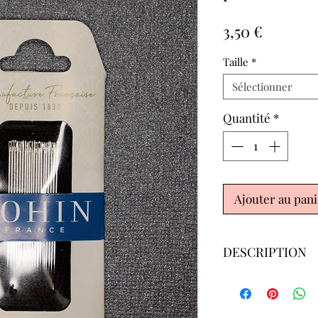
Prix
3,50 €
Taille
*
Sélectionner
Quantité
*
Ajouter au pan
DESCRIPTION
LONGUEUR
: Chaqu
différente, mais par
une longueur de 38